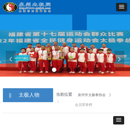
首页
协会简介
协会动态
学习交流
网上教学
太极人物
县区动态
下载中心
联系
首页
协会简介
协会动态
学习交流
网上教学
太极人物
县区动态
下载中心
联系
넳
넲
||
太极人物
当前位置
泉州市太极拳协会
ꄲ
：
会员荣誉榜