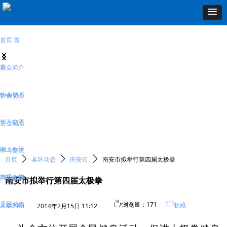
首页
首
넳
넲
页
协会简介
协会动态
协会简介
学习交流
协会动态
网上教学
学习交流
ꄲ
ꄲ
ꄲ
首页
县区动态
南安市
南安市拟举行第四届太极拳
太极人物
网上教学
南安市拟举行第四届太极拳
县区动态
ꄘ
浏览量：
171
ꄀ
太极人物
收藏
2014年2月15日
11:12