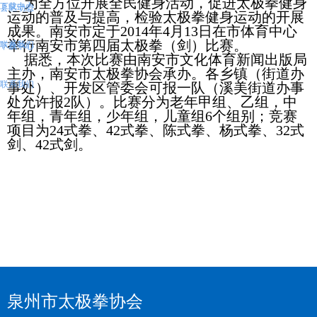
为全方位开展全民健身活动，促进太极拳健身
下载中心
县区动态
运动的普及与提高，检验太极拳健身运动的开展
成果。南安市定于2014年4月13日在市体育中心
举行南安市第四届太极拳（剑）比赛。
联系我们
下载中心
据悉，本次比赛由南安市文化体育新闻出版局
主办，南安市太极拳协会承办。各乡镇（街道办
联系我们
事处）、开发区管委会可报一队（溪美街道办事
处允许报2队）。比赛分为老年甲组、乙组，中
年组，青年组，少年组，儿童组6个组别；竞赛
项目为24式拳、42式拳、陈式拳、杨式拳、32式
剑、42式剑。
泉州市太极拳协会