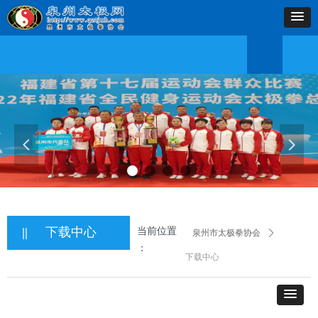
首页
协会简介
协会动态
学习交流
网上教学
太极人物
县区动态
下载中心
联系
首页
协会简介
协会动态
学习交流
网上教学
太极人物
县区动态
下载中心
联系
넳
넲
||
下载中心
当前位置
泉州市太极拳协会
ꄲ
：
下载中心