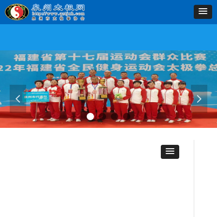
首页
协会简介
协会动态
学习交流
网上教学
太极人物
县区动态
下载中心
联系
首页
协会简介
协会动态
学习交流
网上教学
太极人物
县区动态
下载中心
联系
넳
넲