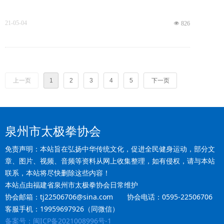
21-05-04
넶
826
上一页
1
2
3
4
5
下一页
泉州市太极拳协会
免责声明：本站旨在弘扬中华传统文化，促进全民健身运动，部分文
章、图片、视频、音频等资料从网上收集整理，如有侵权，请与本站
联系，本站将尽快删除这些内容！
本站点由福建省泉州市太极拳协会日常维护
协会邮箱：tj22506706@sina.com 协会电话：0595-22506706
客服手机：19959697926（同微信）
备案号：闽ICP备2021008996号-1